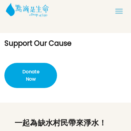
一起為缺水村民帶來淨水！